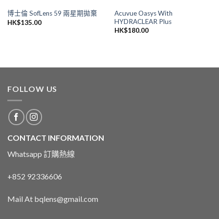
Acuvue Oasys With
博士倫 SofLens 59 兩星期拋棄
HYDRACLEAR Plus
HK$
135.00
HK$
180.00
FOLLOW US
CONTACT INFORMATION
Whatsapp 訂購熱線
+852 92336606
Mail At bqlens@gmail.com