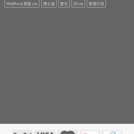
Multifocal 漸進 con
博士倫
散光
月con
香港行貨