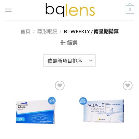
Skip
0
to
content
首頁
/
隱形眼鏡
/
BI-WEEKLY / 兩星期拋棄
篩選
添加
添加
到喜
到喜
愛清
愛清
單
單