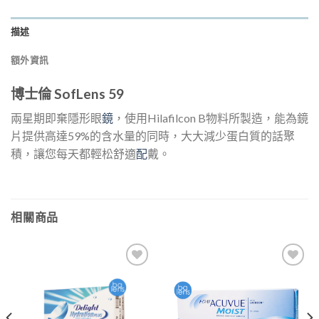
描述
額外資訊
博士倫 SofLens 59
兩星期即棄隱形眼
鏡
，使用Hilafilcon B物料所製造，能為鏡
片提供高達59%的含水量的同時，大大減少蛋白質的話聚
積，讓您每天都輕松舒適
配
戴。
相關商品
添加
添加
到喜
到喜
愛清
愛清
單
單