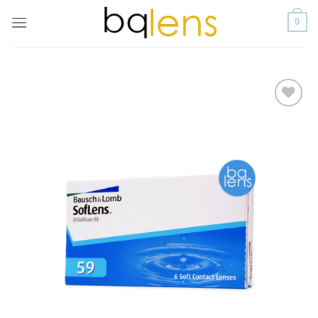
Skip
0
to
content
添加
到喜
愛清
單