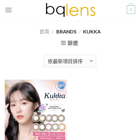
Skip
0
to
content
首頁
/
BRANDS
/
KUKKA
篩選
添加
到喜
愛清
單