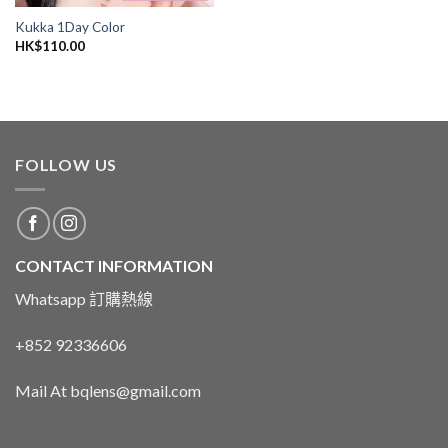
Kukka 1Day Color
HK$
110.00
FOLLOW US
CONTACT INFORMATION
Whatsapp 訂購熱線
+852 92336606
Mail At bqlens@gmail.com