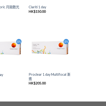
 Toric 月拋散光
Clariti 1 day
HK$
150.00
添加
添加
到喜
到喜
愛清
愛清
單
單
Proclear 1 day Multifocal 漸
ay
進
HK$
205.00