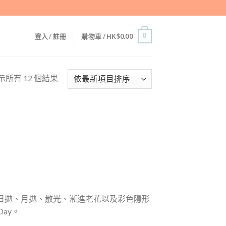
0
登入 / 註冊
購物車 /
HK$
0.00
示所有 12 個結果
多，有日拋、月拋、散光、漸進老花以及彩色隱形
yDay。