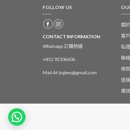
FOLLOW US
OU
關
客
CONTACT INFORMATION
Whatsapp 訂購熱線
私
聯
+852 92336606
條
Mail At bqlens@gmail.com
退
運