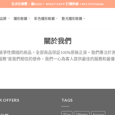
全店包順豐、滿$600。 WHATSAPP 訂購熱線 +852 92336606
品牌
隱形眼鏡
彩色隱形眼鏡
散光隱形眼鏡
關於我們
競爭性價錢的商品。全部商品保証100%原裝正貨。我們專注於
服務”是我們相信的使命，我們一心為客人提供最佳的服務和最
R OFFERS
TAGS
1Day
2 Weeks
Acuvue