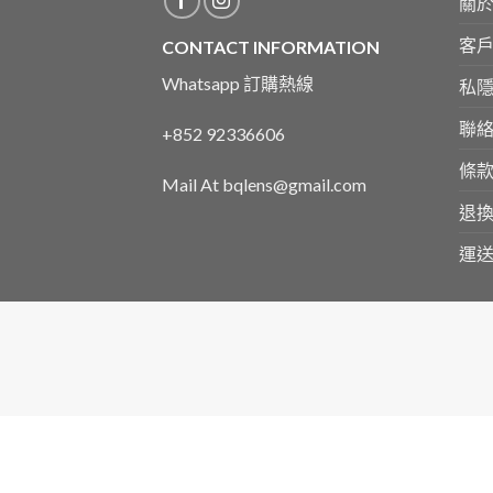
關
客
CONTACT INFORMATION
Whatsapp 訂購熱線
私
聯
+852 92336606
條
Mail At bqlens@gmail.com
退
運