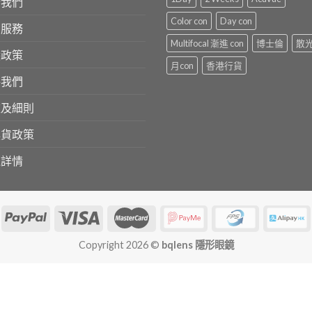
於我們
Color con
Day con
戶服務
Multifocal 漸進 con
博士倫
散
隱政策
月con
香港行貨
絡我們
款及細則
換貨政策
送詳情
Copyright 2026 ©
bqlens 隱形眼鏡