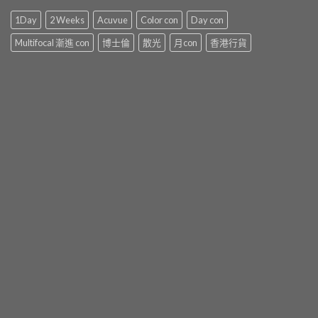
1Day
2 Weeks
Acuvue
Color con
Day con
Multifocal 漸進 con
博士倫
散光
月con
香港行貨