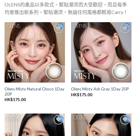
OLENS的產品以多款式、緊貼潮流而大受歡迎，而且每季
均會推出新系列，緊貼潮流，無論任何風格都輕易Carry！
添加
添加
到喜
到喜
愛清
愛清
單
單
Olens Misty Natural Choco 1Day
Olens Misty Ash Gray 1Day 20P
20P
HK$
175.00
HK$
175.00
添加
添加
到喜
到喜