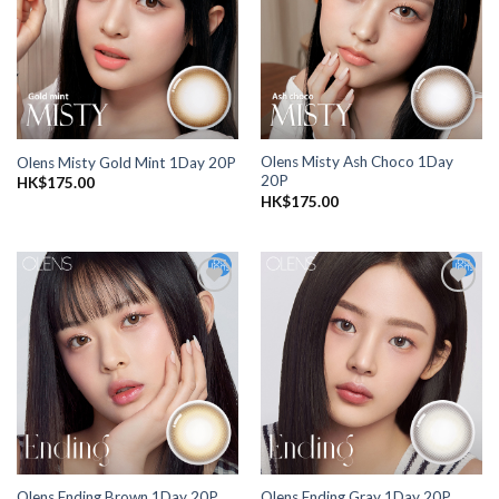
愛清
愛清
單
單
Olens Misty Ash Choco 1Day
Olens Misty Gold Mint 1Day 20P
20P
HK$
175.00
HK$
175.00
添加
添加
到喜
到喜
愛清
愛清
單
單
Olens Ending Brown 1Day 20P
Olens Ending Gray 1Day 20P