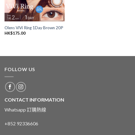
Olens ViVi Ring 1Day Brown 20P
HK$
175.00
FOLLOW US
CONTACT INFORMATION
Whatsapp 訂購熱線
+852 92336606