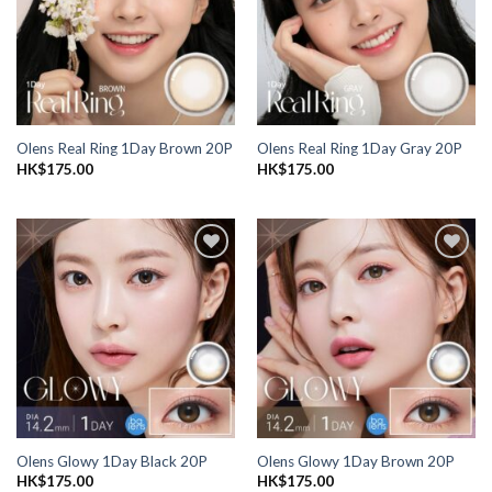
單
單
Olens Real Ring 1Day Brown 20P
Olens Real Ring 1Day Gray 20P
HK$
175.00
HK$
175.00
添加
添加
到喜
到喜
愛清
愛清
單
單
Olens Glowy 1Day Black 20P
Olens Glowy 1Day Brown 20P
HK$
175.00
HK$
175.00