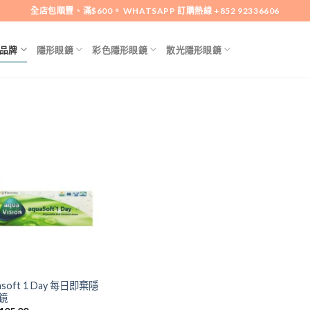
全店包順豐、滿$600。 WHATSAPP 訂購熱線 +852 92336606
品牌
隱形眼鏡
彩色隱形眼鏡
散光隱形眼鏡
添加
到喜
愛清
單
asoft 1 Day 每日即棄隱
鏡