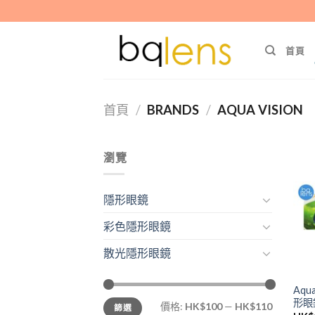
Skip
to
content
首頁
首頁
/
BRANDS
/
AQUA VISION
瀏覽
隱形眼鏡
彩色隱形眼鏡
散光隱形眼鏡
Aqu
最
最
形眼
價格:
HK$100
—
HK$110
篩選
低
高