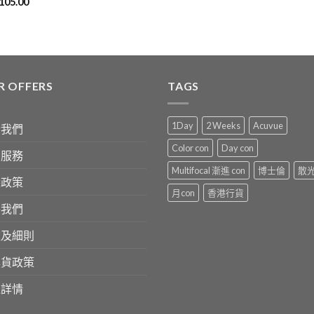
105.00
R OFFERS
TAGS
1Day
2 Weeks
Acuvue
於我們
Color con
Day con
戶服務
Multifocal 漸進 con
博士倫
散
隱政策
月con
香港行貨
絡我們
款及細則
換貨政策
送詳情