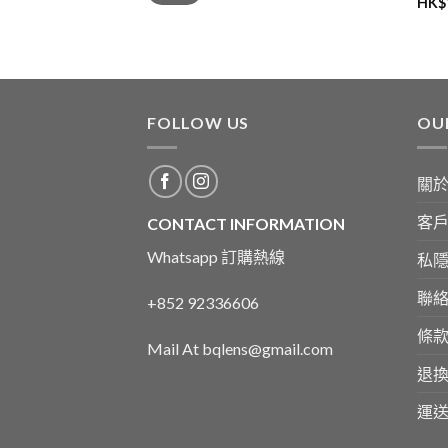
HK$
價
價
格
格
FOLLOW US
OU
關
客
CONTACT INFORMATION
Whatsapp 訂購熱線
私
聯
+852 92336606
條
Mail At bqlens@gmail.com
退
運