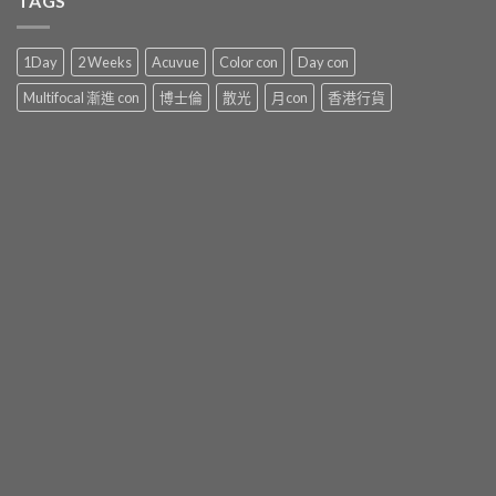
TAGS
1Day
2 Weeks
Acuvue
Color con
Day con
Multifocal 漸進 con
博士倫
散光
月con
香港行貨