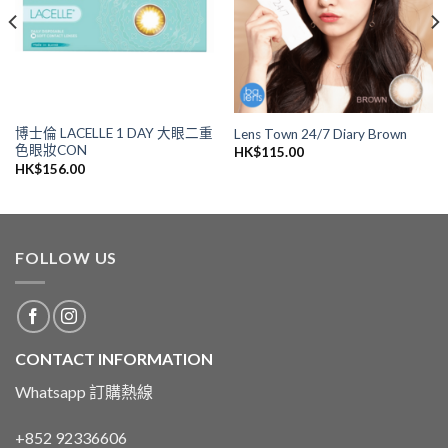
單
單
博士倫 LACELLE 1 DAY 大眼二重
Lens Town 24/7 Diary Brown
色眼妝CON
HK$
115.00
HK$
156.00
FOLLOW US
CONTACT INFORMATION
Whatsapp 訂購熱線
+852 92336606