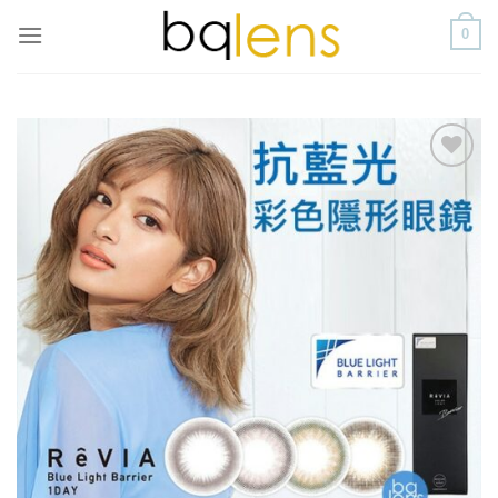
Skip
0
to
content
添加
到喜
愛清
單