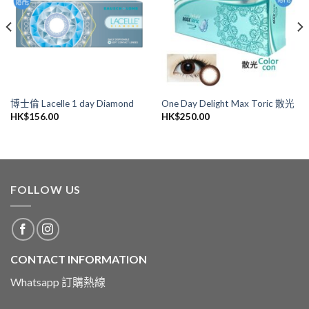
愛清
愛清
單
單
博士倫 Lacelle 1 day Diamond
One Day Delight Max Toric 散光
HK$
156.00
HK$
250.00
FOLLOW US
CONTACT INFORMATION
Whatsapp 訂購熱線