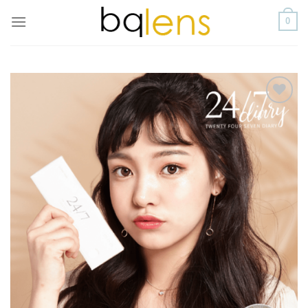
Skip
0
to
content
添加
到喜
愛清
單