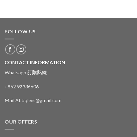
FOLLOW US
CONTACT INFORMATION
Whatsapp 訂購熱線
+852 92336606
Mail At bqlens@gmail.com
OUR OFFERS