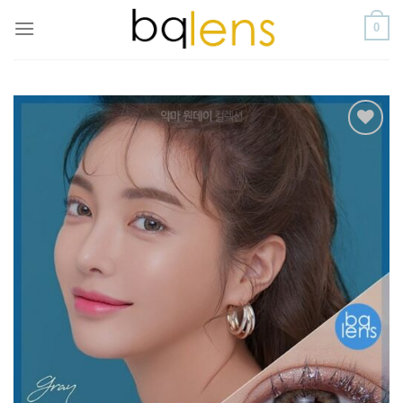
Skip
0
to
content
添加
到喜
愛清
單