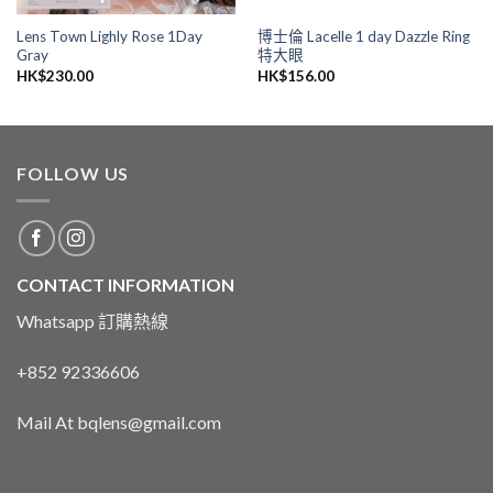
Lens Town Lighly Rose 1Day
博士倫 Lacelle 1 day Dazzle Ring
Gray
特大眼
HK$
230.00
HK$
156.00
FOLLOW US
CONTACT INFORMATION
Whatsapp 訂購熱線
+852 92336606
Mail At bqlens@gmail.com