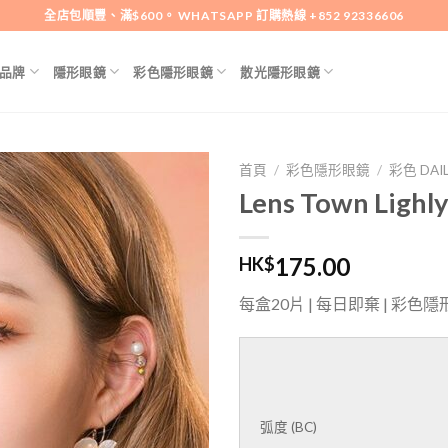
全店包順豐、滿$600。 WHATSAPP 訂購熱線 +852 92336606
品牌
隱形眼鏡
彩色隱形眼鏡
散光隱形眼鏡
首頁
/
彩色隱形眼鏡
/
彩色 DAI
Lens Town Lighly
添加
到喜
愛清
175.00
HK$
單
每盒20片 | 每日即棄 | 彩色隱
LENS
PRESCRIPTION
弧度 (BC)