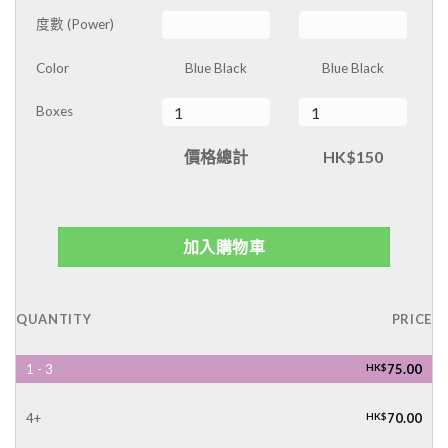
度數 (Power)
Color
Blue Black
Blue Black
Boxes
價格總計
HK$150
加入購物車
QUANTITY
PRICE
1 - 3
HK$
75.00
4+
HK$
70.00