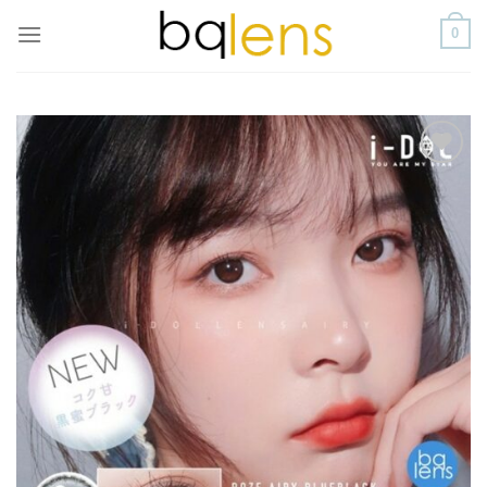
Skip
0
to
content
添加
到喜
愛清
單