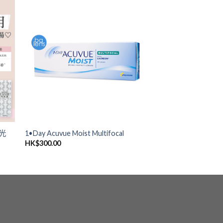
添加
添加
到喜
到喜
愛清
愛清
單
單
散光
1•Day Acuvue Moist Multifocal
HK$
300.00