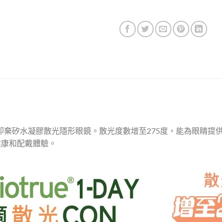
atism 每日即棄矽水凝膠散光隱形眼鏡。散光度數增至275度，能為
健康和配戴體驗。