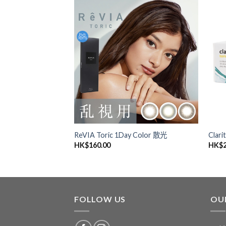
添加
添加
到喜
到喜
愛清
愛清
單
單
 Astigmatism 2星期
ReVIA Toric 1Day Color 散光
Clar
HK$
160.00
HK$
FOLLOW US
OU