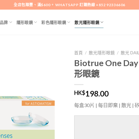
全店包順豐、滿$600。 WHATSAPP 訂購熱線 +852 92336606
品牌
隱形眼鏡
彩色隱形眼鏡
散光隱形眼鏡
首頁
/
散光隱形眼鏡
/
散光 DAI
Biotrue One Da
添加
形眼鏡
到喜
愛清
單
198.00
HK$
每盒30片 | 每日即棄 | 散光 |
LENS
PRESCRIPTION